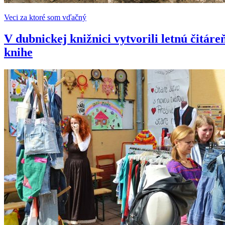
Veci za ktoré som vďačný
V dubnickej knižnici vytvorili letnú čitár
knihe