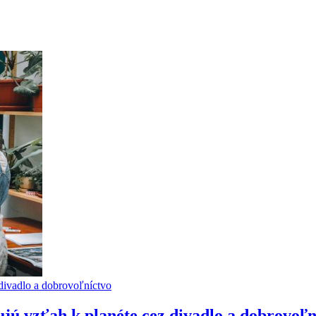
jú vzťah k planéte cez divadlo a dobrovoľn