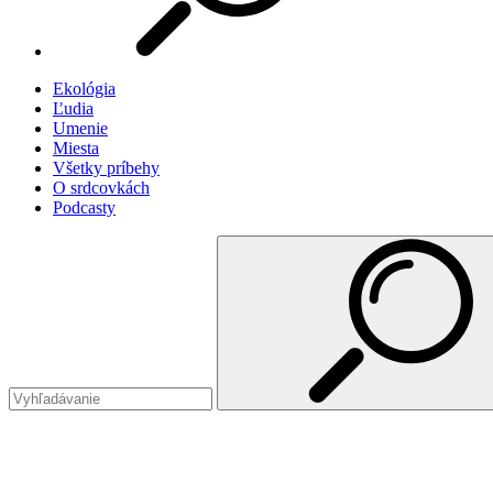
Ekológia
Ľudia
Umenie
Miesta
Všetky príbehy
O srdcovkách
Podcasty