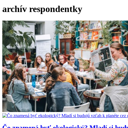
archív respondentky
Čo znamená byť ekologický? Mladí si budu