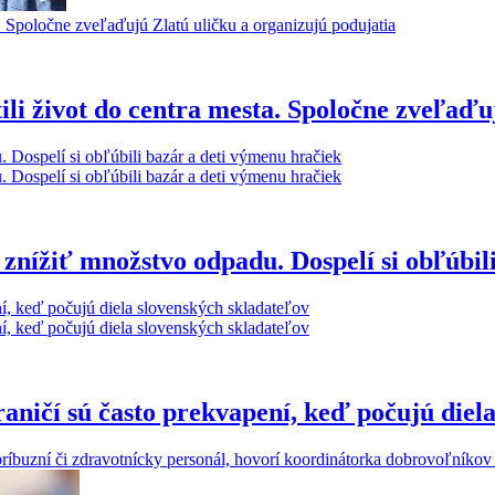
tili život do centra mesta. Spoločne zveľaďu
 znížiť množstvo odpadu. Dospelí si obľúbil
ničí sú často prekvapení, keď počujú diela