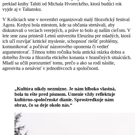
preklad knihy Tahiti od Michala Hvoreckého, ktorá budúci rok
vyjde aj v Taliansku.
V Košiciach sme v novembri organizovali malý filozofický festival
Agora. Kedysi bola miestom, kde sa občania stretávali, aby
diskutovali o veciach verejných, a práve to bolo aj naším cieľom. V
lete sme zasa priniesli Letnú univerzitu Eleuzína pre mladých, ktorá
ich učí rozvíjať kritické myslenie, schopnosť riešiť problémy,
komunikovať a počúvať názorového oponenta či vedieť
argumentovať. Témou tohto ročníka bola antická otázka dobra a
dobrého života a filozofia etického konania v hraničných situáciách.
Mladí sa učili porozumieť tomu, prečo a ako sa rodí násilie,
agresivita a nenávisť v jednotlivcoch a spoločnosti.
„Kultúra nikdy nezmizne. Je nám hlboko vlastná,
bola tu ešte pred písmom. Umenie vždy reflektuje
kultúrno-spoločenské dianie. Sprostredkuje nám
obraz, čo sa deje okolo nás.“