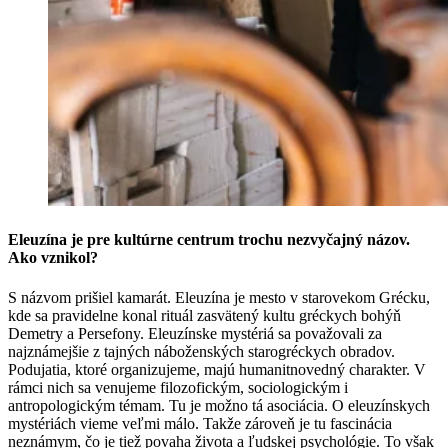
Eleuzína je pre kultúrne centrum trochu nezvyčajný názov.
Ako vznikol?
S názvom prišiel kamarát. Eleuzína je mesto v starovekom Grécku,
kde sa pravidelne konal rituál zasvätený kultu gréckych bohýň
Demetry a Persefony. Eleuzínske mystériá sa považovali za
najznámejšie z tajných náboženských starogréckych obradov.
Podujatia, ktoré organizujeme, majú humanitnovedný charakter. V
rámci nich sa venujeme filozofickým, sociologickým i
antropologickým témam. Tu je možno tá asociácia. O eleuzínskych
mystériách vieme veľmi málo. Takže zároveň je tu fascinácia
neznámym, čo je tiež povaha života a ľudskej psychológie. To však