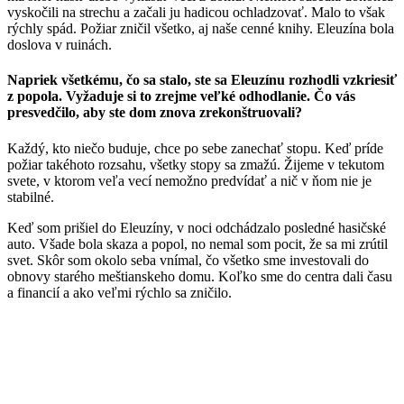
vyskočili na strechu a začali ju hadicou ochladzovať. Malo to však
rýchly spád. Požiar zničil všetko, aj naše cenné knihy. Eleuzína bola
doslova v ruinách.
Napriek všetkému, čo sa stalo, ste sa Eleuzínu rozhodli vzkriesiť
z popola. Vyžaduje si to zrejme veľké odhodlanie. Čo vás
presvedčilo, aby ste dom znova zrekonštruovali?
Každý, kto niečo buduje, chce po sebe zanechať stopu. Keď príde
požiar takéhoto rozsahu, všetky stopy sa zmažú. Žijeme v tekutom
svete, v ktorom veľa vecí nemožno predvídať a nič v ňom nie je
stabilné.
Keď som prišiel do Eleuzíny, v noci odchádzalo posledné hasičské
auto. Všade bola skaza a popol, no nemal som pocit, že sa mi zrútil
svet. Skôr som okolo seba vnímal, čo všetko sme investovali do
obnovy starého meštianskeho domu. Koľko sme do centra dali času
a financií a ako veľmi rýchlo sa zničilo.