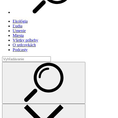
Ekológia
Ľudia
Umenie
Miesta
Všetky príbehy
O srdcovkách
Podcasty