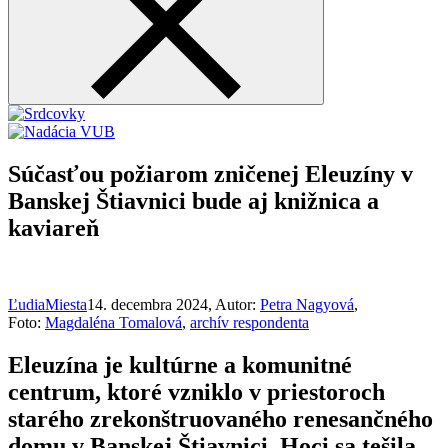
Súčasťou požiarom zničenej Eleuzíny v
Banskej Štiavnici bude aj knižnica a
kaviareň
Ľudia
Miesta
14. decembra 2024
, Autor:
Petra Nagyová
,
Foto:
Magdaléna Tomalová
,
archív respondenta
Eleuzína je kultúrne a komunitné
centrum, ktoré vzniklo v priestoroch
starého zrekonštruovaného renesančného
domu v Banskej Štiavnici. Hoci sa tešila