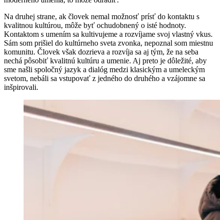
Na druhej strane, ak človek nemal možnosť prísť do kontaktu s
kvalitnou kultúrou, môže byť ochudobnený o isté hodnoty.
Kontaktom s umením sa kultivujeme a rozvíjame svoj vlastný vkus.
Sám som prišiel do kultúrneho sveta zvonka, nepoznal som miestnu
komunitu. Človek však dozrieva a rozvíja sa aj tým, že na seba
nechá pôsobiť kvalitnú kultúru a umenie. Aj preto je dôležité, aby
sme našli spoločný jazyk a dialóg medzi klasickým a umeleckým
svetom, nebáli sa vstupovať z jedného do druhého a vzájomne sa
inšpirovali.