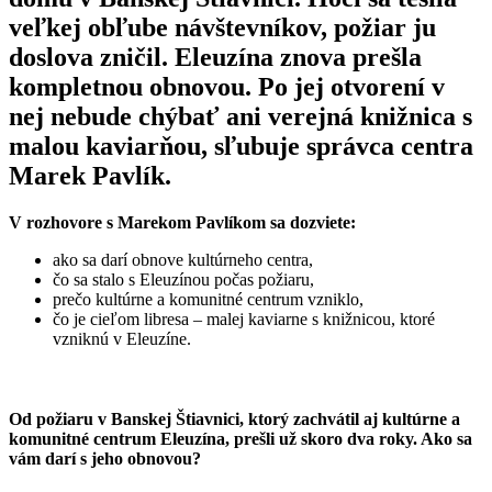
veľkej obľube návštevníkov, požiar ju
doslova zničil. Eleuzína znova prešla
kompletnou obnovou. Po jej otvorení v
nej nebude chýbať ani verejná knižnica s
malou kaviarňou, sľubuje správca centra
Marek Pavlík.
V rozhovore s Marekom Pavlíkom sa dozviete:
ako sa darí obnove kultúrneho centra,
čo sa stalo s Eleuzínou počas požiaru,
prečo kultúrne a komunitné centrum vzniklo,
čo je cieľom libresa – malej kaviarne s knižnicou, ktoré
vzniknú v Eleuzíne.
Od požiaru v Banskej Štiavnici, ktorý zachvátil aj kultúrne a
komunitné centrum Eleuzína, prešli už skoro dva roky. Ako sa
vám darí s jeho obnovou?