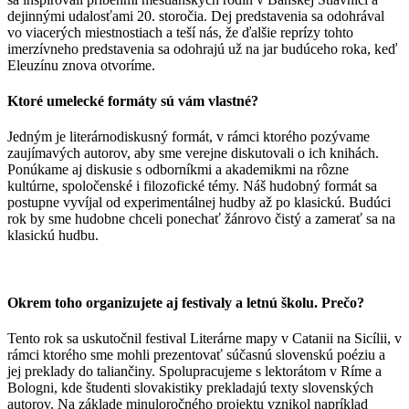
dejinnými udalosťami 20. storočia. Dej predstavenia sa odohrával
vo viacerých miestnostiach a teší nás, že ďalšie reprízy tohto
imerzívneho predstavenia sa odohrajú už na jar budúceho roka, keď
Eleuzínu znova otvoríme.
Ktoré umelecké formáty sú vám vlastné?
Jedným je literárnodiskusný formát, v rámci ktorého pozývame
zaujímavých autorov, aby sme verejne diskutovali o ich knihách.
Ponúkame aj diskusie s odborníkmi a akademikmi na rôzne
kultúrne, spoločenské i filozofické témy. Náš hudobný formát sa
postupne vyvíjal od experimentálnej hudby až po klasickú. Budúci
rok by sme hudobne chceli ponechať žánrovo čistý a zamerať sa na
klasickú hudbu.
Okrem toho organizujete aj festivaly a letnú školu. Prečo?
Tento rok sa uskutočnil festival Literárne mapy v Catanii na Sicílii, v
rámci ktorého sme mohli prezentovať súčasnú slovenskú poéziu a
jej preklady do taliančiny. Spolupracujeme s lektorátom v Ríme a
Bologni, kde študenti slovakistiky prekladajú texty slovenských
autorov. Na základe minuloročného projektu vznikol napríklad