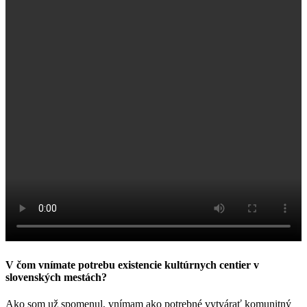
V čom vnímate potrebu existencie kultúrnych centier v
slovenských mestách?
Ako som už spomenul, vnímam ako potrebné vytvárať komunitný