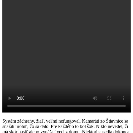
Systém záchrany, žiaľ, veľmi nefungoval. Kamaráti zo Štiavnice sa
snažili urobiť, čo sa dalo. Pre každého to bol šok. Nikto nevedel, či
má skôr hasiť alebo vynášať veci z domu. Niektorí susedia dokonca