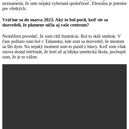
neznamená, že sme nejaká vyberaná spoločnosť. Eleuzína je priestor
pre všetkých.
Vráťme sa do marca 2023. Aký to bol pocit, keď ste sa
dozvedeli, že plamene ničia aj vaše centrum?
Nemôžem povedať, že som cítil frustráciu. Bol to skôr smútok. V
čase požiaru som bol v Taliansku, kde som sa dozvedel, že mestom
sa šíri dym. Na nejaký moment som to pustil z hlavy. Keď som však
znova dostal telefonát, že horí už aj blízka umelecká škola, pochopil
som, že je to vážne.