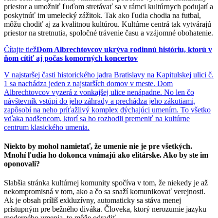
priestor a umožniť ľuďom stretávať sa v rámci kultúrnych podujatí a
poskytnúť im umelecký zážitok. Tak ako ľudia chodia na futbal,
môžu chodiť aj za kvalitnou kultúrou. Kultúrne centrá tak vytvárajú
priestor na stretnutia, spoločné trávenie času a vzájomné obohatenie.
Čítajte tiež
Dom Albrechtovcov ukrýva rodinnú históriu, ktorú v
ňom cítiť aj počas komorných koncertov
V najstaršej časti historického jadra Bratislavy na Kapitulskej ulici č.
1 sa nachádza jeden z najstarších domov v meste. Dom
Albrechtovcov vyzerá z vonkajšej ulice nenápadne. No len čo
návštevník vstúpi do jeho záhrady a prechádza jeho zákutiami,
zapôsobí na neho príťažlivý komplex dýchajúci umením. To všetko
vďaka nadšencom, ktorí sa ho rozhodli premeniť na kultúrne
centrum klasického umenia.
Niekto by mohol namietať, že umenie nie je pre všetkých.
Mnohí ľudia ho dokonca vnímajú ako elitárske. Ako by ste im
oponovali?
Slabšia stránka kultúrnej komunity spočíva v tom, že niekedy je až
nekompromisná v tom, ako a čo sa snaží komunikovať verejnosti.
Ak je obsah príliš exkluzívny, automaticky sa stáva menej
prístupným pre bežného diváka. Človeka, ktorý nerozumie jazyku
moderného umenia, to môže odradiť.