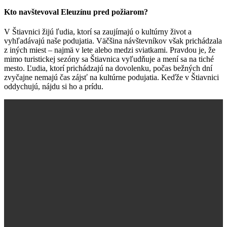
Kto navštevoval Eleuzínu pred požiarom?
V Štiavnici žijú ľudia, ktorí sa zaujímajú o kultúrny život a
vyhľadávajú naše podujatia. Väčšina návštevníkov však prichádzala
z iných miest – najmä v lete alebo medzi sviatkami. Pravdou je, že
mimo turistickej sezóny sa Štiavnica vyľudňuje a mení sa na tiché
mesto. Ľudia, ktorí prichádzajú na dovolenku, počas bežných dní
zvyčajne nemajú čas zájsť na kultúrne podujatia. Keďže v Štiavnici
oddychujú, nájdu si ho a prídu.