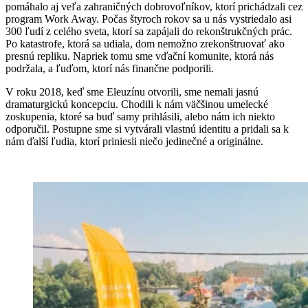
pomáhalo aj veľa zahraničných dobrovoľníkov, ktorí prichádzali cez
program Work Away. Počas štyroch rokov sa u nás vystriedalo asi
300 ľudí z celého sveta, ktorí sa zapájali do rekonštrukčných prác.
Po katastrofe, ktorá sa udiala, dom nemožno zrekonštruovať ako
presnú repliku. Napriek tomu sme vďační komunite, ktorá nás
podržala, a ľuďom, ktorí nás finančne podporili.
V roku 2018, keď sme Eleuzínu otvorili, sme nemali jasnú
dramaturgickú koncepciu. Chodili k nám väčšinou umelecké
zoskupenia, ktoré sa buď samy prihlásili, alebo nám ich niekto
odporučil. Postupne sme si vytvárali vlastnú identitu a pridali sa k
nám ďalší ľudia, ktorí priniesli niečo jedinečné a originálne.