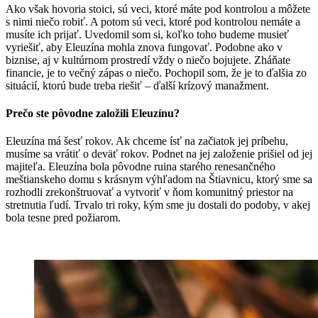
Ako však hovoria stoici, sú veci, ktoré máte pod kontrolou a môžete
s nimi niečo robiť. A potom sú veci, ktoré pod kontrolou nemáte a
musíte ich prijať. Uvedomil som si, koľko toho budeme musieť
vyriešiť, aby Eleuzína mohla znova fungovať. Podobne ako v
biznise, aj v kultúrnom prostredí vždy o niečo bojujete. Zháňate
financie, je to večný zápas o niečo. Pochopil som, že je to ďalšia zo
situácií, ktorú bude treba riešiť – ďalší krízový manažment.
Prečo ste pôvodne založili Eleuzínu?
Eleuzína má šesť rokov. Ak chceme ísť na začiatok jej príbehu,
musíme sa vrátiť o deväť rokov. Podnet na jej založenie prišiel od jej
majiteľa. Eleuzína bola pôvodne ruina starého renesančného
meštianskeho domu s krásnym výhľadom na Štiavnicu, ktorý sme sa
rozhodli zrekonštruovať a vytvoriť v ňom komunitný priestor na
stretnutia ľudí. Trvalo tri roky, kým sme ju dostali do podoby, v akej
bola tesne pred požiarom.