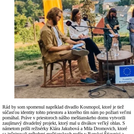
Rád by som spomenul napríklad divadlo Kosmopol, ktoré je tiež
súčasťou identity tohto priestoru a ktorého tím nám po požiari veľmi
pomáhal. Práve v priestoroch nášho meštianskeho domu vytvorili
zaujímavý divadelný projekt, ktorý mal u divákov veľký ohlas. S
námetom prišli režisérky Klára Jakubová a Mila Dromovich, ktoré
sa inšpirovali príbehmi meštianskych rodín v Banskej Štiavnici a