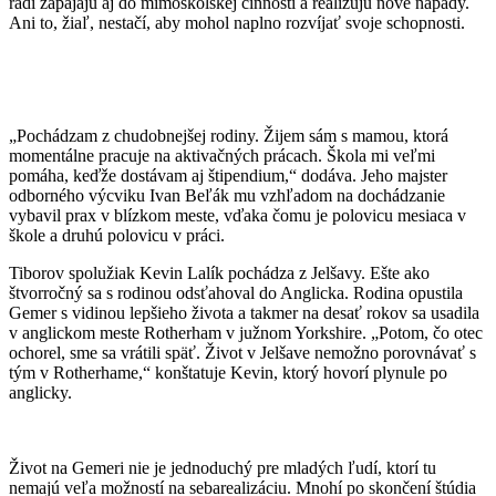
radi zapájajú aj do mimoškolskej činnosti a realizujú nové nápady.
Ani to, žiaľ, nestačí, aby mohol naplno rozvíjať svoje schopnosti.
„Pochádzam z chudobnejšej rodiny. Žijem sám s mamou, ktorá
momentálne pracuje na aktivačných prácach. Škola mi veľmi
pomáha, keďže dostávam aj štipendium,“ dodáva. Jeho majster
odborného výcviku Ivan Beľák mu vzhľadom na dochádzanie
vybavil prax v blízkom meste, vďaka čomu je polovicu mesiaca v
škole a druhú polovicu v práci.
Tiborov spolužiak Kevin Lalík pochádza z Jelšavy. Ešte ako
štvorročný sa s rodinou odsťahoval do Anglicka. Rodina opustila
Gemer s vidinou lepšieho života a takmer na desať rokov sa usadila
v anglickom meste Rotherham v južnom Yorkshire. „Potom, čo otec
ochorel, sme sa vrátili späť. Život v Jelšave nemožno porovnávať s
tým v Rotherhame,“ konštatuje Kevin, ktorý hovorí plynule po
anglicky.
Život na Gemeri nie je jednoduchý pre mladých ľudí, ktorí tu
nemajú veľa možností na sebarealizáciu. Mnohí po skončení štúdia