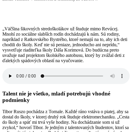
„Väčšina šikovných stredoškolákov už študuje mimo Revúcej.
Mnohí zo sociálne slabších rodín dochádzajú k nám. Sú rodiny,
napríklad z Ratkovského Bystrého, ktoré nemajú na to, aby ich deti
chodili do školy. Keď nie sú peniaze, jednoducho ani neprídu,“
vysvetľuje riaditeľka školy Dáša Korimová. Do budúcna preto
uvažuje nad projektom školského autobusu, ktorý by zvážal deti z
ďalekých spádových oblastí na vyučovanie.
Talent nie je všetko, mladí potrebujú vhodné
podmienky
Tibor Ruszo pochádza z Tornale. Každé ráno vstáva o piatej, aby sa
dostal do školy, v ktorej druhý rok študuje elektromechaniku. „Cesta
do školy a späť mi trvá vyše hodiny. Na dochádzanie som si už
zvykol,“ hovorí Tibor. Je jedným z talentovaných študentov, ktorí sa