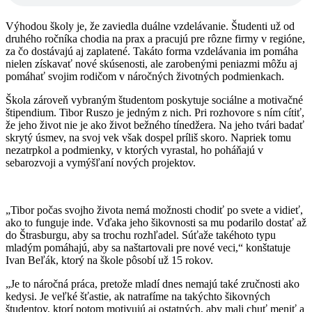
Výhodou školy je, že zaviedla duálne vzdelávanie. Študenti už od
druhého ročníka chodia na prax a pracujú pre rôzne firmy v regióne,
za čo dostávajú aj zaplatené. Takáto forma vzdelávania im pomáha
nielen získavať nové skúsenosti, ale zarobenými peniazmi môžu aj
pomáhať svojim rodičom v náročných životných podmienkach.
Škola zároveň vybraným študentom poskytuje sociálne a motivačné
štipendium. Tibor Ruszo je jedným z nich. Pri rozhovore s ním cítiť,
že jeho život nie je ako život bežného tínedžera. Na jeho tvári badať
skrytý úsmev, na svoj vek však dospel príliš skoro. Napriek tomu
nezatrpkol a podmienky, v ktorých vyrastal, ho poháňajú v
sebarozvoji a vymýšľaní nových projektov.
„Tibor počas svojho života nemá možnosti chodiť po svete a vidieť,
ako to funguje inde. Vďaka jeho šikovnosti sa mu podarilo dostať až
do Štrasburgu, aby sa trochu rozhľadel. Súťaže takéhoto typu
mladým pomáhajú, aby sa naštartovali pre nové veci,“ konštatuje
Ivan Beľák, ktorý na škole pôsobí už 15 rokov.
„Je to náročná práca, pretože mladí dnes nemajú také zručnosti ako
kedysi. Je veľké šťastie, ak natrafíme na takýchto šikovných
študentov, ktorí potom motivujú aj ostatných, aby mali chuť meniť a