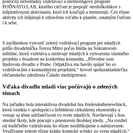
polročný neformálny vzdelávací a mentoringový program
POĎNATO:LAB, ktorého cieľom je prepojiť stredoškolákov s
inšpiratívnymi aktivistami, ktorí ich koučujú a mentorujú. Cez rôzne
aktivity ich inšpirujú k zdravému vzťahu k planéte, ostatným ľuďom
i k sebe.
S myšlienkou vytvoriť zelený vzdelávací program pre mladých
prišla divadelníčka Tereza Mitro počas štúdia na Sokratovom
inštitúte, ktorý vzdeláva a motivuje mladých k vytvoreniu vlastného
projektu s dosahom na konkrétnu komunitu. „Pôvodne som
študovala divadlo v Prahe. Odjakživa ma bavilo spájať ho so
vzdelávacími a komunitnými projektmi,“ hovorí spoluzakladateľka
občianskeho združenia Čalado medzipriestor.
Vďaka divadlu mladí viac počúvajú o zelených
témach
Na začiatku bola interaktívna divadelná hra #zelenáisthenewblack,
ktorá vznikla v spolupráci s Inštitútom cirkulárnej ekonomiky a
venuje sa téme udržateľnosti vo svete mladých. Navštevujú s ňou
stredné školy, kde pracujú s priestorom školskej triedy. „Na rozdiel
od tradičného vzdelávania ho rôzne modifikujeme a nabúravame.
Využívame pritom rôzne krátke komické scénky zo sveta mladých,“