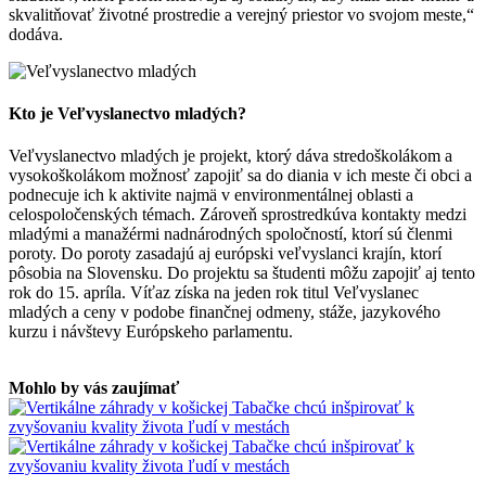
skvalitňovať životné prostredie a verejný priestor vo svojom meste,“
dodáva.
Kto je Veľvyslanectvo mladých?
Veľvyslanectvo mladých je projekt, ktorý dáva stredoškolákom a
vysokoškolákom možnosť zapojiť sa do diania v ich meste či obci a
podnecuje ich k aktivite najmä v environmentálnej oblasti a
celospoločenských témach. Zároveň sprostredkúva kontakty medzi
mladými a manažérmi nadnárodných spoločností, ktorí sú členmi
poroty. Do poroty zasadajú aj európski veľvyslanci krajín, ktorí
pôsobia na Slovensku. Do projektu sa študenti môžu zapojiť aj tento
rok do 15. apríla. Víťaz získa na jeden rok titul Veľvyslanec
mladých a
ceny v podobe finančnej odmeny, stáže, jazykového
kurzu i návštevy Európskeho parlamentu.
Mohlo by vás zaujímať