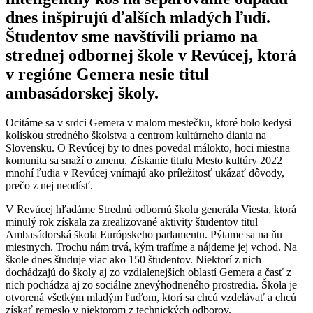
dnes inšpirujú ďalších mladých ľudí.
Študentov sme navštívili priamo na
strednej odbornej škole v Revúcej, ktorá
v regióne Gemera nesie titul
ambasádorskej školy.
Ocitáme sa v srdci Gemera v malom mestečku, ktoré bolo kedysi
kolískou stredného školstva a centrom kultúrneho diania na
Slovensku. O Revúcej by to dnes povedal málokto, hoci miestna
komunita sa snaží o zmenu. Získanie titulu Mesto kultúry 2022
mnohí ľudia v Revúcej vnímajú ako príležitosť ukázať dôvody,
prečo z nej neodísť.
V Revúcej hľadáme Strednú odbornú školu generála Viesta, ktorá
minulý rok získala za zrealizované aktivity študentov titul
Ambasádorská škola Európskeho parlamentu. Pýtame sa na ňu
miestnych. Trochu nám trvá, kým trafíme a nájdeme jej vchod. Na
škole dnes študuje viac ako 150 študentov. Niektorí z nich
dochádzajú do školy aj zo vzdialenejších oblastí Gemera a časť z
nich pochádza aj zo sociálne znevýhodneného prostredia. Škola je
otvorená všetkým mladým ľuďom, ktorí sa chcú vzdelávať a chcú
získať remeslo v niektorom z technických odborov.