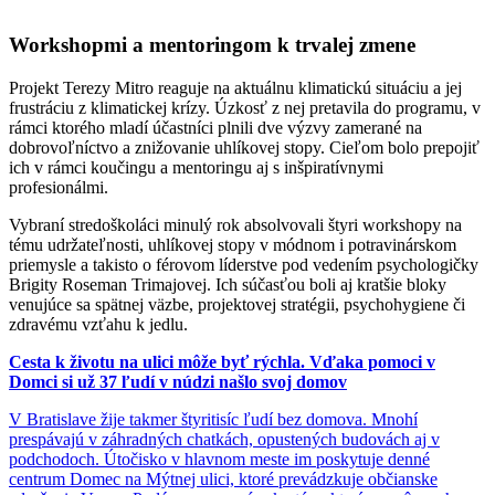
Workshopmi a mentoringom k trvalej zmene
Projekt Terezy Mitro reaguje na aktuálnu klimatickú situáciu a jej
frustráciu z klimatickej krízy. Úzkosť z nej pretavila do programu, v
rámci ktorého mladí účastníci plnili dve výzvy zamerané na
dobrovoľníctvo a znižovanie uhlíkovej stopy. Cieľom bolo prepojiť
ich v rámci koučingu a mentoringu aj s inšpiratívnymi
profesionálmi.
Vybraní stredoškoláci minulý rok absolvovali štyri workshopy na
tému udržateľnosti, uhlíkovej stopy v módnom i potravinárskom
priemysle a takisto o férovom líderstve pod vedením psychologičky
Brigity Roseman Trimajovej. Ich súčasťou boli aj kratšie bloky
venujúce sa spätnej väzbe, projektovej stratégii, psychohygiene či
zdravému vzťahu k jedlu.
Cesta k životu na ulici môže byť rýchla. Vďaka pomoci v
Domci si už 37 ľudí v núdzi našlo svoj domov
V Bratislave žije takmer štyritisíc ľudí bez domova. Mnohí
prespávajú v záhradných chatkách, opustených budovách aj v
podchodoch. Útočisko v hlavnom meste im poskytuje denné
centrum Domec na Mýtnej ulici, ktoré prevádzkuje občianske