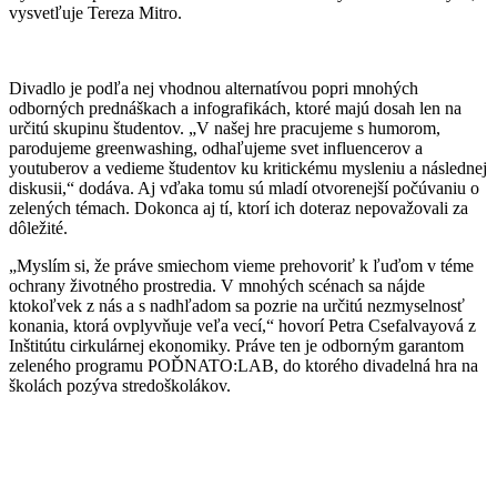
vysvetľuje Tereza Mitro.
Divadlo je podľa nej vhodnou alternatívou popri mnohých
odborných prednáškach a infografikách, ktoré majú dosah len na
určitú skupinu študentov. „V našej hre pracujeme s humorom,
parodujeme greenwashing, odhaľujeme svet influencerov a
youtuberov a vedieme študentov ku kritickému mysleniu a následnej
diskusii,“ dodáva. Aj vďaka tomu sú mladí otvorenejší počúvaniu o
zelených témach. Dokonca aj tí, ktorí ich
doteraz nepovažovali za
dôležité.
„Myslím si, že práve smiechom vieme prehovoriť k ľuďom v téme
ochrany životného prostredia. V mnohých scénach sa nájde
ktokoľvek z nás a s nadhľadom sa pozrie na určitú nezmyselnosť
konania, ktorá ovplyvňuje veľa vecí,“ hovorí
P
etra Csefalvayová z
Inštitútu cirkulárnej ekonomiky. Práve ten je odborným garantom
zeleného programu POĎNATO:LAB, do ktorého divadelná hra na
školách pozýva stredoškolákov.