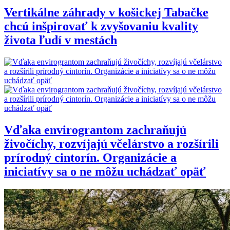
Vertikálne záhrady v košickej Tabačke
chcú inšpirovať k zvyšovaniu kvality
života ľudí v mestách
Vďaka envirograntom zachraňujú
živočíchy, rozvíjajú včelárstvo a rozšírili
prírodný cintorín. Organizácie a
iniciatívy sa o ne môžu uchádzať opäť