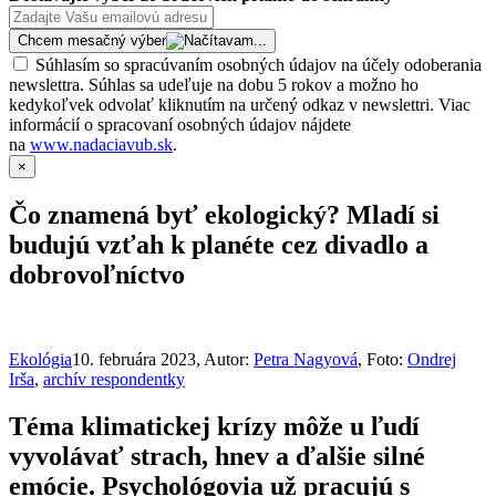
Chcem mesačný výber
Súhlasím so spracúvaním osobných údajov na účely odoberania
newslettra. Súhlas sa udeľuje na dobu 5 rokov a možno ho
kedykoľvek odvolať kliknutím na určený odkaz v newslettri. Viac
informácií o spracovaní osobných údajov nájdete
na
www.nadaciavub.sk
.
×
Čo znamená byť ekologický? Mladí si
budujú vzťah k planéte cez divadlo a
dobrovoľníctvo
Ekológia
10. februára 2023
, Autor:
Petra Nagyová
, Foto:
Ondrej
Irša
,
archív respondentky
Téma klimatickej krízy môže u ľudí
vyvolávať strach, hnev a ďalšie silné
emócie. Psychológovia už pracujú s