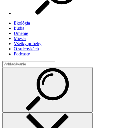
Ekológia
Ľudia
Umenie
Miesta
Všetky príbehy
O srdcovkách
Podcasty