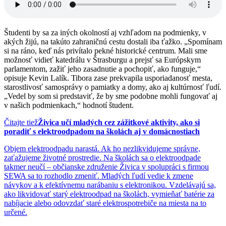
Študenti by sa za iných okolností aj vzhľadom na podmienky, v
akých žijú, na takúto zahraničnú cestu dostali iba ťažko. „Spomínam
si na ráno, keď nás privítalo pekné historické centrum. Mali sme
možnosť vidieť katedrálu v Štrasburgu a prejsť sa Európskym
parlamentom, zažiť jeho zasadnutie a pochopiť, ako funguje,“
opisuje Kevin Lalík. Tibora zase prekvapila usporiadanosť mesta,
starostlivosť samosprávy o pamiatky a domy, ako aj kultúrnosť ľudí.
„Vedel by som si predstaviť, že by sme podobne mohli fungovať aj
v našich podmienkach,“ hodnotí študent.
Čitajte tiež
Živica učí mladých cez zážitkové aktivity, ako si
poradiť s elektroodpadom na školách aj v domácnostiach
Objem elektroodpadu narastá. Ak ho nezlikvidujeme správne,
zaťažujeme životné prostredie. Na školách sa o elektroodpade
takmer neučí – občianske združenie Živica v spolupráci s firmou
SEWA sa to rozhodlo zmeniť. Mladých ľudí vedie k zmene
návykov a k efektívnemu narábaniu s elektronikou. Vzdelávajú sa,
ako likvidovať starý elektroodpad na školách, vymieňať batérie za
nabíjacie alebo odovzdať staré elektrospotrebiče na miesta na to
určené.