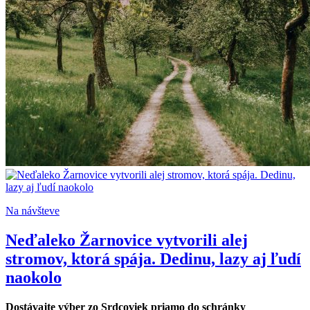
Na návšteve
Neďaleko Žarnovice vytvorili alej
stromov, ktorá spája. Dedinu, lazy aj ľudí
naokolo
Dostávajte výber zo Srdcoviek priamo do schránky