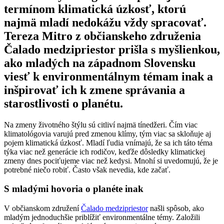
termínom klimatická úzkosť, ktorú
najmä mladí nedokážu vždy spracovať.
Tereza Mitro z občianskeho združenia
Čalado medzipriestor prišla s myšlienkou,
ako mladých na západnom Slovensku
viesť k environmentálnym témam inak a
inšpirovať ich k zmene správania a
starostlivosti o planétu.
Na zmeny životného štýlu sú citliví najmä tínedžeri. Čím viac
klimatológovia varujú pred zmenou klímy, tým viac sa skloňuje aj
pojem klimatická úzkosť. Mladí ľudia vnímajú, že sa ich táto téma
týka viac než generácie ich rodičov, keďže dôsledky klimatickej
zmeny dnes pociťujeme viac než kedysi. Mnohí si uvedomujú, že je
potrebné niečo robiť. Často však nevedia, kde začať.
S mladými hovoria o planéte inak
V občianskom združení
Čalado medzipriestor
našli spôsob, ako
mladým jednoduchšie priblížiť environmentálne témy. Založili