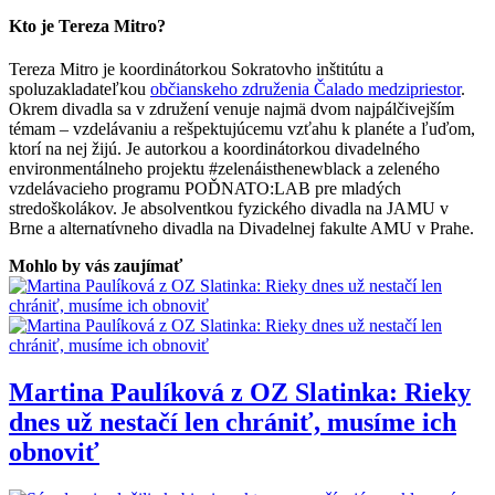
Kto je Tereza Mitro?
Tereza Mitro je koordinátorkou Sokratovho inštitútu a
spoluzakladateľkou
občianskeho združenia Čalado medzipriestor
.
Okrem divadla sa v združení venuje najmä dvom najpálčivejším
témam – vzdelávaniu a rešpektujúcemu vzťahu k planéte a ľuďom,
ktorí na nej žijú. Je autorkou a koordinátorkou divadelného
environmentálneho projektu #zelenáisthenewblack a zeleného
vzdelávacieho programu POĎNATO:LAB pre mladých
stredoškolákov. Je absolventkou fyzického divadla na JAMU v
Brne a alternatívneho divadla na Divadelnej fakulte AMU v Prahe.
Mohlo by vás zaujímať
Martina Paulíková z OZ Slatinka: Rieky
dnes už nestačí len chrániť, musíme ich
obnoviť