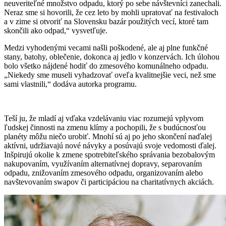
neuveriteľné množstvo odpadu, ktorý po sebe návštevníci zanechali.
Neraz sme si hovorili, že cez leto by mohli upratovať na festivaloch
a v zime si otvoriť na Slovensku bazár použitých vecí, ktoré tam
skončili ako odpad,“ vysvetľuje.
Medzi vyhodenými vecami našli poškodené, ale aj plne funkčné
stany, batohy, oblečenie, dokonca aj jedlo v konzervách. Ich úlohou
bolo všetko nájdené hodiť do zmesového komunálneho odpadu.
„Niekedy sme museli vyhadzovať oveľa kvalitnejšie veci, než sme
sami vlastnili,“ dodáva autorka programu.
Teší ju, že mladí aj vďaka vzdelávaniu viac rozumejú vplyvom
ľudskej činnosti na zmenu klímy a pochopili, že s budúcnosťou
planéty môžu niečo urobiť. Mnohí sú aj po jeho skončení naďalej
aktívni, udržiavajú nové návyky a posúvajú svoje vedomosti ďalej.
Inšpirujú okolie k zmene spotrebiteľského správania bezobalovým
nakupovaním, využívaním alternatívnej dopravy, separovaním
odpadu, znižovaním zmesového odpadu, organizovaním alebo
navštevovaním swapov či participáciou na charitatívnych akciách.