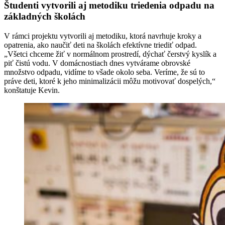
Študenti vytvorili aj metodiku triedenia odpadu na
základných školách
V rámci projektu vytvorili aj metodiku, ktorá navrhuje kroky a
opatrenia, ako naučiť deti na školách efektívne triediť odpad.
„Všetci chceme žiť v normálnom prostredí, dýchať čerstvý kyslík a
piť čistú vodu. V domácnostiach dnes vytvárame obrovské
množstvo odpadu, vidíme to všade okolo seba. Veríme, že sú to
práve deti, ktoré k jeho minimalizácii môžu motivovať dospelých,“
konštatuje Kevin.