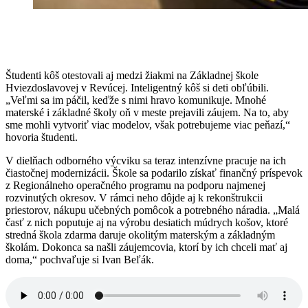
Študenti kôš otestovali aj medzi žiakmi na Základnej škole
Hviezdoslavovej v Revúcej. Inteligentný kôš si deti obľúbili.
„Veľmi sa im páčil, keďže s nimi hravo komunikuje. Mnohé
materské i základné školy oň v meste prejavili záujem. Na to, aby
sme mohli vytvoriť viac modelov, však potrebujeme viac peňazí,“
hovoria študenti.
V dielňach odborného výcviku sa teraz intenzívne pracuje na ich
čiastočnej modernizácii. Škole sa podarilo získať finančný príspevok
z Regionálneho operačného programu na podporu najmenej
rozvinutých okresov. V rámci neho dôjde aj k rekonštrukcii
priestorov, nákupu učebných pomôcok a potrebného náradia. „Malá
časť z nich poputuje aj na výrobu desiatich múdrych košov, ktoré
stredná škola zdarma daruje okolitým materským a základným
školám. Dokonca sa našli záujemcovia, ktorí by ich chceli mať aj
doma,“ pochvaľuje si Ivan Beľák.