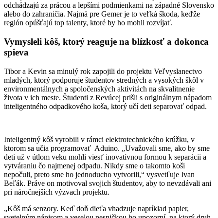
odchádzajú za prácou a lepšími podmienkami na západné Slovensko
alebo do zahraničia. Najmä pre Gemer je to veľká škoda, keďže
región opúšťajú top talenty, ktoré by ho mohli rozvíjať.
Vymysleli kôš, ktorý reaguje na blízkosť a dokonca
spieva
Tibor a Kevin sa minulý rok zapojili do projektu Veľvyslanectvo
mladých, ktorý podporuje študentov stredných a vysokých škôl v
environmentálnych a spoločenských aktivitách na skvalitnenie
života v ich meste. Študenti z Revúcej prišli s originálnym nápadom
inteligentného odpadkového koša, ktorý učí deti separovať odpad.
Inteligentný kôš vyrobili v rámci elektrotechnického krúžku, v
ktorom sa učia programovať Aduino. „Uvažovali sme, ako by sme
deti už v útlom veku mohli viesť inovatívnou formou k separácii a
vytváraniu čo najmenej odpadu. Nikdy sme o takomto koši
nepočuli, preto sme ho jednoducho vytvorili,“ vysvetľuje Ivan
Beľák. Práve on motivoval svojich študentov, aby to nevzdávali ani
pri náročnejších výzvach projektu.
„Kôš má senzory. Keď doň dieťa vhadzuje napríklad papier,
svetelným nápisom a veselou pesničkou ho upozorní, na ktorý druh