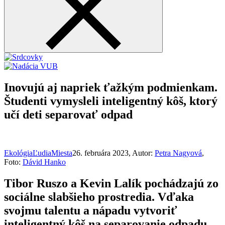
Inovujú aj napriek ťažkým podmienkam.
Študenti vymysleli inteligentný kôš, ktorý
učí deti separovať odpad
Ekológia
Ľudia
Miesta
26. februára 2023
, Autor:
Petra Nagyová
,
Foto:
Dávid Hanko
Tibor Ruszo a Kevin Lalík pochádzajú zo
sociálne slabšieho prostredia. Vďaka
svojmu talentu a nápadu vytvoriť
inteligentný kôš na separovanie odpadu