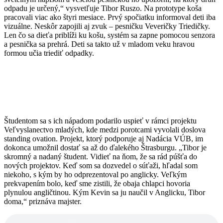
odpadu je určený,“ vysvetľuje Tibor Ruszo. Na prototype koša
pracovali viac ako štyri mesiace. Prvý spočiatku informoval deti iba
vizuálne. Neskôr zapojili aj zvuk – pesničku Veveričky Triedičky.
Len čo sa dieťa priblíži ku košu, systém sa zapne pomocou senzora
a pesnička sa prehrá. Deti sa takto už v mladom veku hravou
formou učia triediť odpadky.
Študentom sa s ich nápadom podarilo uspieť v rámci projektu
Veľvyslanectvo mladých, kde medzi porotcami vyvolali doslova
standing ovation. Projekt, ktorý podporuje aj Nadácia VÚB, im
dokonca umožnil dostať sa až do ďalekého Štrasburgu. „Tibor je
skromný a nadaný študent. Vidieť na ňom, že sa rád púšťa do
nových projektov. Keď som sa dozvedel o súťaži, hľadal som
niekoho, s kým by ho odprezentoval po anglicky. Veľkým
prekvapením bolo, keď sme zistili, že obaja chlapci hovoria
plynulou angličtinou. Kým Kevin sa ju naučil v Anglicku, Tibor
doma,“ priznáva majster.