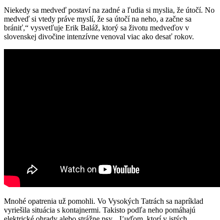
Niekedy sa medveď postaví na zadné a ľudia si myslia, že útočí. No
medveď si vtedy práve myslí, že sa útočí na neho, a začne sa
brániť,“ vysvetľuje Erik Baláž, ktorý sa životu medveďov v
slovenskej divočine intenzívne venoval viac ako desať rokov.
Mnohé opatrenia už pomohli. Vo Vysokých Tatrách sa napríklad
vyriešila situácia s kontajnermi. Takisto podľa neho pomáhajú
elektrické ohrady alebo strážne psy. „Ľuďom, ktorí v istých