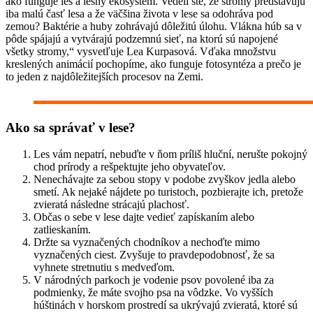
ako funguje les a lesný ekosystém. Vedeli ste, že stromy predstavujú
iba malú časť lesa a že väčšina života v lese sa odohráva pod
zemou? Baktérie a huby zohrávajú dôležitú úlohu. Vlákna húb sa v
pôde spájajú a vytvárajú podzemnú sieť, na ktorú sú napojené
všetky stromy,“ vysvetľuje Lea Kurpasová. Vďaka množstvu
kreslených animácií pochopíme, ako funguje fotosyntéza a prečo je
to jeden z najdôležitejších procesov na Zemi.
Ako sa správať v lese?
Les vám nepatrí, nebuďte v ňom príliš hluční, nerušte pokojný
chod prírody a rešpektujte jeho obyvateľov.
Nenechávajte za sebou stopy v podobe zvyškov jedla alebo
smetí. Ak nejaké nájdete po turistoch, pozbierajte ich, pretože
zvieratá následne strácajú plachosť.
Občas o sebe v lese dajte vedieť zapískaním alebo
zatlieskaním.
Držte sa vyznačených chodníkov a nechoďte mimo
vyznačených ciest. Zvyšuje to pravdepodobnosť, že sa
vyhnete stretnutiu s medveďom.
V národných parkoch je vodenie psov povolené iba za
podmienky, že máte svojho psa na vôdzke. Vo vyšších
húštinách v horskom prostredí sa ukrývajú zvieratá, ktoré sú