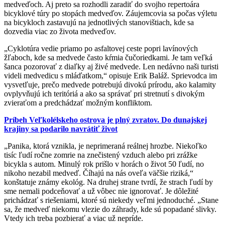
medveďoch. Aj preto sa rozhodli zaradiť do svojho repertoára
bicyklové túry po stopách medveďov. Záujemcovia sa počas výletu
na bicykloch zastavujú na jednotlivých stanovištiach, kde sa
dozvedia viac zo života medveďov.
„Cyklotúra vedie priamo po asfaltovej ceste popri lavínových
žľaboch, kde sa medvede často kŕmia čučoriedkami. Je tam veľká
šanca pozorovať z diaľky aj živé medvede. Len nedávno naši turisti
videli medvedicu s mláďatkom,“ opisuje Erik Baláž. Sprievodca im
vysvetľuje, prečo medvede potrebujú divokú prírodu, ako kalamity
ovplyvňujú ich teritóriá a ako sa správať pri stretnutí s divokým
zvieraťom a predchádzať možným konfliktom.
Príbeh Veľkolélskeho ostrova je plný zvratov. Do dunajskej
krajiny sa podarilo navrátiť život
„Panika, ktorá vznikla, je neprimeraná reálnej hrozbe. Niekoľko
tisíc ľudí ročne zomrie na znečistený vzduch alebo pri zrážke
bicykla s autom. Minulý rok prišlo v horách o život 50 ľudí, no
nikoho nezabil medveď. Číhajú na nás oveľa väčšie riziká,“
konštatuje známy ekológ. Na druhej strane tvrdí, že strach ľudí by
sme nemali podceňovať a už vôbec nie ignorovať. Je dôležité
prichádzať s riešeniami, ktoré sú niekedy veľmi jednoduché. „Stane
sa, že medveď niekomu vlezie do záhrady, kde sú popadané slivky.
Vtedy ich treba pozbierať a viac už nepríde.