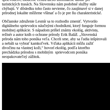
turistických trasách. Na Slovensku nám podobné služby stále
chýbajú. V dôsledku toho často nevieme, čo zaujímavé si v danej
prírodnej lokalite môžeme všímať a čo je pre ňu charakteristické.
Občianske združenie Lesmír sa to rozhodlo zmeniť. Vytvorilo
digitálneho sprievodcu náučnými chodníkmi, ktorý funguje formou
mobilnej aplikácie. S nápadom prišiel známy ekológ, aktivista,
režisér a autor kníh o ochrane prírody Erik Baláž. „Slovenská
príroda nám toho ponúka veľa. Chceli sme, aby sa ľudia inšpirovali
a nebáli sa vybrať kamkoľvek. Vďaka aplikácii môžu zažiť
divočinu na vlastnej koži,“ hovorí ekológ, podľa ktorého
prechádzka prírodou s mobilným sprievodcom ponúka
neopakovateľný zážitok.