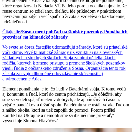
enviroocenenia Atlas v kategórii sociálno-ekologické podnikanie,
ktoré organizovala Nadácia VÚB. Jeho porota ocenila najmä to, že
reuse centrum so zdieľanou dielňou ide príkladom v praktickom
navracaní použitých vecí späť do života a vzdeláva o každodennej
udržateľnosti.
Čitajte tiež
Sosna mení pohľad na školské pozemky. Pomáha ich
pretvárať na klimatické záhrady
Vo svete sa čoraz častejšie udomácňujú záhrady, ktoré sú priateľské
voči klíme. Prvé klimatické záhrady už vznikli aj na slovenských
základných a stredných školách. Stoja za nimi učitelia, žiaci i
rodičia, ktorých k zmene prístupu a premene školských pozemkov
viedli ľudia z občianskeho združenia Sosna. Organizácia tento rok
získala za svoje dlhoročné odovzdávanie skúseností aj
enviroocenenie Atlas.
Element pomáhania je to, čo ľudí v Baterkárni spája. K tomu vedú
aj komunitu a ľudí, ktorí do centra prichádzajú. „Je dôležité, aby
sme sa vedeli spájať nielen v dobrých, ale aj náročných časoch,
vyjsť z panelákov a držať spolu. Pandémiu sme ustáli vďaka ľuďom
z nášho okolia, ktorí sa tiež zapojili do pomoci. Potom prišiel
konflikt na Ukrajine a nemohli sme sa iba nečinne prizerať,“
vysvetľuje Simona Hlaváčová.