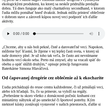
ekologickými produktmi, ku ktorej sa neskôr pridružila predajňa
dobra. Tá dnes funguje ako malý charitatívny secondhand, v ktorom
ľudia môžu pomáhať hneď dvakrát. Jednak môžu priniesť oblečenie
v dobrom stave a zároveň kúpou novej veci podporiť ich ďalšie
aktivity.
„Chceme, aby u nás boli pekné, čisté a darovateľné veci. Napokon,
môžeme byť šťastní, že žijeme v tej lepšej časti sveta, v ktorej sú
naše domovy plné. Je už toho tak veľa, že často ani nevnímame
hodnotu vecí okolo seba. Preto má zmysel, aby sa vracali späť do
obehu a opäť slúžili druhým,“ opisuje princíp fungovania
Baterkárne Simona Hlaváčová.
Od čapovanej drogérie cez oblečenie až k ekocharite
Ľudia prichádzajú do reuse centra každodenne, či už prinášajú veci,
alebo ich hľadajú. To, čo sa prinesie, sa vyloží na regály.
„Preberáme tu skoro všetko z domácnosti počnúc knihami cez
miniatúrny nábytok až po umelecké či športové potreby. Kým
niektoré kúsky zostávajú vystavené v našich priestoroch, ďalšie si