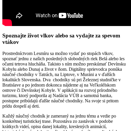
Spoznajte život vlkov alebo sa vydajte za spevom
vtákov
Prostredníctvom Lesmíru sa možno vydať po stopách vlkov,
spoznať jednu z našich posledných slobodných riek Belá alebo les
očami tetrova hlucháňa. Takisto s ním možno preskúmať Devínsku
Kobylu alebo Dunaj a život v ňom. Digitálny sprievodca ponúka
náučné chodníky v Tatrách, na Liptove, v Muráni a v ďalších
lokalitách Slovenska. Dva chodníky sú pri Železnej studničke v
Bratislave a po jednom dokonca nájdeme aj na Veľkolélskom
ostrove či Devínskej Kobyle. V aplikácii na rozvoj prírodného
turizmu, ktorý podporila aj Nadácia VÚB a samotná banka,
postupne pribúdajú ďalšie náučné chodníky. Na svoje si pritom
prídu dospelí aj deti.
Každý náučný chodník je zameraný na jednu tému a vedie po
konkrétnej turistickej trase. Pozostáva zo zastávok v podobe
krátkych videí, opisu danej lokality, kreslených animácií,