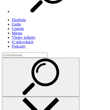
Ekológia
Ľudia
Umenie
Miesta
Všetky príbehy
O srdcovkách
Podcasty