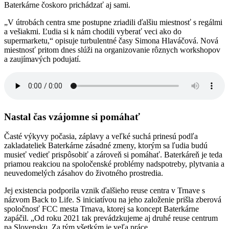
Baterkárne čoskoro prichádzať aj sami.
„V útrobách centra sme postupne zriadili ďalšiu miestnosť s regálmi
a vešiakmi. Ľudia si k nám chodili vyberať veci ako do
supermarketu,“ opisuje turbulentné časy Simona Hlaváčová. Nová
miestnosť pritom dnes slúži na organizovanie rôznych workshopov
a zaujímavých podujatí.
Nastal čas vzájomne si pomáhať
Časté výkyvy počasia, záplavy a veľké suchá prinesú podľa
zakladateliek Baterkárne zásadné zmeny, ktorým sa ľudia budú
musieť vedieť prispôsobiť a zároveň si pomáhať. Baterkáreň je teda
priamou reakciou na spoločenské problémy nadspotreby, plytvania a
neuvedomelých zásahov do životného prostredia.
Jej existencia podporila vznik ďalšieho reuse centra v Trnave s
názvom Back to Life. S iniciatívou na jeho založenie prišla zberová
spoločnosť FCC mesta Trnava, ktorej sa koncept Baterkárne
zapáčil. „Od roku 2021 tak prevádzkujeme aj druhé reuse centrum
na Slovensku. Za tým všetkým je veľa práce.