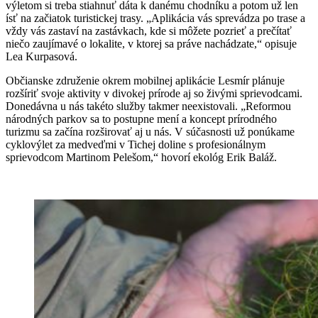
výletom si treba stiahnuť dáta k danému chodníku a potom už len
ísť na začiatok turistickej trasy. „Aplikácia vás sprevádza po trase a
vždy vás zastaví na zastávkach, kde si môžete pozrieť a prečítať
niečo zaujímavé o lokalite, v ktorej sa práve nachádzate,“ opisuje
Lea Kurpasová.
Občianske združenie okrem mobilnej aplikácie Lesmír plánuje
rozšíriť svoje aktivity v divokej prírode aj so živými sprievodcami.
Donedávna u nás takéto služby takmer neexistovali. „Reformou
národných parkov sa to postupne mení a koncept prírodného
turizmu sa začína rozširovať aj u nás. V súčasnosti už ponúkame
cyklovýlet za medveďmi v Tichej doline s profesionálnym
sprievodcom Martinom Pelešom,“ hovorí ekológ Erik Baláž.