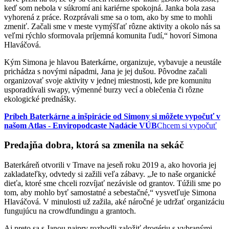
keď som nebola v súkromí ani kariérne spokojná. Janka bola zasa
vyhorená z práce. Rozprávali sme sa o tom, ako by sme to mohli
zmeniť. Začali sme v meste vymýšľať rôzne aktivity a okolo nás sa
veľmi rýchlo sformovala príjemná komunita ľudí,“ hovorí Simona
Hlaváčová.
Kým Simona je hlavou Baterkárne, organizuje, vybavuje a neustále
prichádza s novými nápadmi, Jana je jej dušou. Pôvodne začali
organizovať svoje aktivity v jednej miestnosti, kde pre komunitu
usporadúvali swapy, výmenné burzy vecí a oblečenia či rôzne
ekologické prednášky.
Príbeh Baterkárne a inšpirácie od Simony si môžete vypočuť v
našom Atlas - Enviropodcaste Nadácie VÚB
Chcem si vypočuť
Predajňa dobra, ktorá sa zmenila na sekáč
Baterkáreň otvorili v Trnave na jeseň roku 2019 a, ako hovoria jej
zakladateľky, odvtedy si zažili veľa zábavy. „Je to naše organické
dieťa, ktoré sme chceli rozvíjať nezávisle od grantov. Túžili sme po
tom, aby mohlo byť samostatné a sebestačné,“ vysvetľuje Simona
Hlaváčová. V minulosti už zažila, aké náročné je udržať organizáciu
fungujúcu na crowdfundingu a grantoch.
Aj preto sa s Janou najprv rozhodli založiť drogériu s vybranými