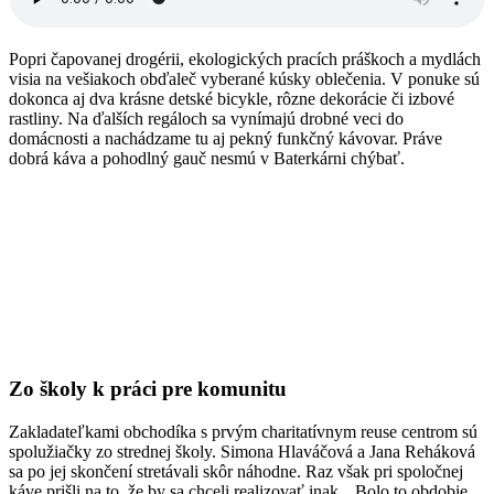
Popri čapovanej drogérii, ekologických pracích práškoch a mydlách
visia na vešiakoch obďaleč vyberané kúsky oblečenia. V ponuke sú
dokonca aj dva krásne detské bicykle, rôzne dekorácie či izbové
rastliny. Na ďalších regáloch sa vynímajú drobné veci do
domácnosti a nachádzame tu aj pekný funkčný kávovar. Práve
dobrá káva a pohodlný gauč nesmú v Baterkárni chýbať.
Zo školy k práci pre komunitu
Zakladateľkami obchodíka s prvým charitatívnym reuse centrom sú
spolužiačky zo strednej školy. Simona Hlaváčová a Jana Reháková
sa po jej skončení stretávali skôr náhodne. Raz však pri spoločnej
káve prišli na to, že by sa chceli realizovať inak. „Bolo to obdobie,