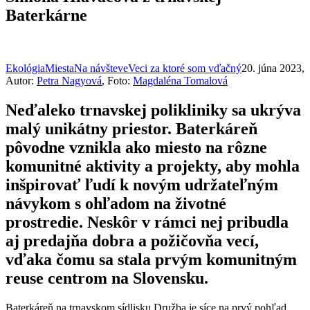
Baterkárne
Ekológia
Miesta
Na návšteve
Veci za ktoré som vďačný
20. júna 2023
,
Autor:
Petra Nagyová
, Foto:
Magdaléna Tomalová
Neďaleko trnavskej polikliniky sa ukrýva
malý unikátny priestor. Baterkáreň
pôvodne vznikla ako miesto na rôzne
komunitné aktivity a projekty, aby mohla
inšpirovať ľudí k novým udržateľným
návykom s ohľadom na životné
prostredie. Neskôr v rámci nej pribudla
aj predajňa dobra a požičovňa vecí,
vďaka čomu sa stala prvým komunitným
reuse centrom na Slovensku.
Baterkáreň na trnavskom sídlisku Družba je síce na prvý pohľad