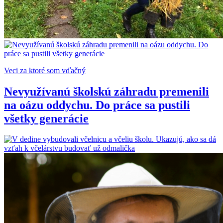
Veci za ktoré som vďačný
Nevyužívanú školskú záhradu premenili
na oázu oddychu. Do práce sa pustili
všetky generácie