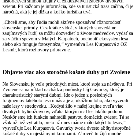
historických snímok krajiny či exkluzívnych záberov divokých
zvierat. Pri každom je informácia, kde sa turistická trasa začína, či je
náročná, aká je jej dĺžka a koľko turistika trvá.
„Chceli sme, aby ľudia mohli aktívne spoznávať rôznorodosť
slovenskej prírody. Cez krátke videá, v ktorých spovedáme
zaujímavých ľudí, sa môžu dozvedieť o živote medveďov, vydať sa
za vtáčím spevom v Malých Karpatoch, pochopiť ekosystém lesa
alebo ako funguje fotosyntéza,“ vymenúva Lea Kurpasová z OZ
Lesmír, ktorá rozhovory pripravuje.
Objavte viac ako storočné košaté duby pri Zvolene
Na Slovensku je veľa prírodných miest, ktoré stoja za návštevu. Pri
Zvolene sa napríklad nachádza panónsky háj Gavurky, ktorý je
charakteristický starými dubmi. Ide o jeden z posledných
fragmentov takéhoto lesa u nás a je aj ukážkou toho, ako vyzerali
naše lesy v stredoveku. „Kedysi žilo v našej krajine oveľa viac
divokých bylinožravcov, vďaka ktorým mal les takúto podobu.
Neskôr sme ich funkciu nahradili pastvou domácich zvierat. Tá sa
však už tiež vytratila, preto už dnes máme málo takýchto lesov,“
vysvetľuje Lea Kurpasová. Gavurky tvoria dvesto až štyristoročné
košaté duby s majestátnymi korunami. Zároveň tu žijú mnohé