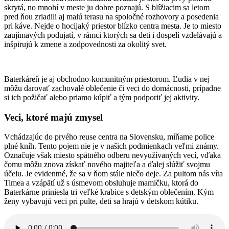
skrytá, no mnohí v meste ju dobre poznajú. S blížiacim sa letom
pred ňou zriadili aj malú terasu na spoločné rozhovory a posedenia
pri káve. Nejde o hocijaký priestor blízko centra mesta. Je to miesto
zaujímavých podujatí, v rámci ktorých sa deti i dospelí vzdelávajú a
inšpirujú k zmene a zodpovednosti za okolitý svet.
Baterkáreň je aj obchodno-komunitným priestorom. Ľudia v nej
môžu darovať zachovalé oblečenie či veci do domácnosti, prípadne
si ich požičať alebo priamo kúpiť a tým podporiť jej aktivity.
Veci, ktoré majú zmysel
Vchádzajúc do prvého reuse centra na Slovensku, míňame police
plné kníh. Tento pojem nie je v našich podmienkach veľmi známy.
Označuje však miesto spätného odberu nevyužívaných vecí, vďaka
čomu môžu znova získať nového majiteľa a ďalej slúžiť svojmu
účelu. Je evidentné, že sa v ňom stále niečo deje. Za pultom nás víta
Timea a vzápätí už s úsmevom obsluhuje mamičku, ktorá do
Baterkárne priniesla tri veľké krabice s detským oblečením. Kým
ženy vybavujú veci pri pulte, deti sa hrajú v detskom kútiku.