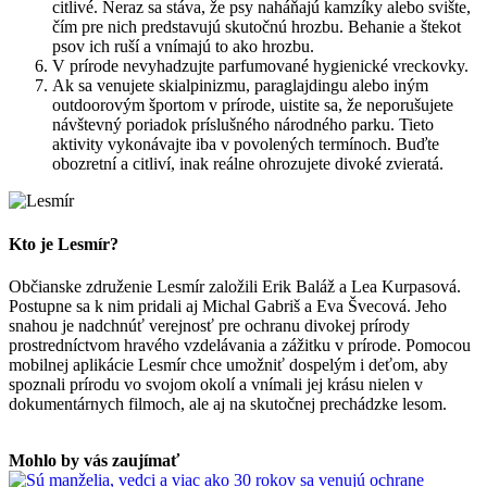
citlivé. Neraz sa stáva, že psy naháňajú kamzíky alebo svište,
čím pre nich predstavujú skutočnú hrozbu. Behanie a štekot
psov ich ruší a vnímajú to ako hrozbu.
V prírode nevyhadzujte parfumované hygienické vreckovky.
Ak sa venujete skialpinizmu, paraglajdingu alebo iným
outdoorovým športom v prírode, uistite sa, že neporušujete
návštevný poriadok príslušného národného parku. Tieto
aktivity vykonávajte iba v povolených termínoch. Buďte
obozretní a citliví, inak reálne ohrozujete divoké zvieratá.
Kto je Lesmír?
Občianske združenie Lesmír založili Erik Baláž a Lea Kurpasová.
Postupne sa k nim pridali aj Michal Gabriš a Eva Švecová. Jeho
snahou je nadchnúť verejnosť pre ochranu divokej prírody
prostredníctvom hravého vzdelávania a zážitku v prírode. Pomocou
mobilnej aplikácie Lesmír chce umožniť dospelým i deťom, aby
spoznali prírodu vo svojom okolí a vnímali jej krásu nielen v
dokumentárnych filmoch, ale aj na skutočnej prechádzke lesom.
Mohlo by vás zaujímať