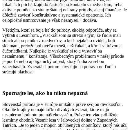
lokalitách prichádzajú do častejšieho kontaktu s medveďom, treba
aktívne pomôcť zo strany štátnej ochrany prírody, ale aj finančne. Je
dôležité zaviesť konštruktívne a systematické opatrenia. Ich
celoplošné usmrcovanie je však nezmysel,“ dodáva.
Všetkým, ktorí sa boja ísť do prírody, ekológ odporúča, aby sa
vybrali s Lesmírom. „Viackrát som sa stretol s tým, že ľudia mali
strach alebo paniku z medveďov, a keď nejakého uvideli, boli
sklamaní, pretože bol oveľa menší, než čakali, a kŕmil sa trávou a
čučoriedkami. Najlepšie je vyskúšať si to a vystaviť sa
neznámemu,“ konštatuje. Všeobecným problémom v našej prírode
je podľa neho aj organický odpad, ktorý ľudia za sebou
zanechávajú. Zvieratá si potom
navykajú na potravu od ľudí a
strácajú plachosť.
Spoznajte les, ako ho nikto nepozná
Slovenská príroda je v Európe unikátna práve svojou divokosťou.
Okolité krajiny nemajú toľko divokých zvierat, ktoré majú
nesmiernu hodnotu pre náš ekosystém. Práve ten viac približuje
lesmírny chodník Vesmír lesa v Jaloveckej doline v Západných
Tatrách. „Je to jeden z mojich obľúbených chodníkov, ktorý nás učí,