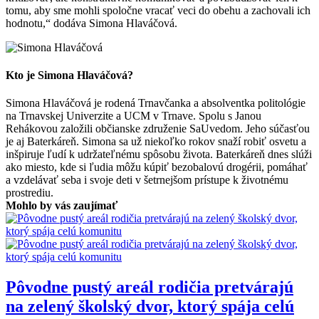
tomu, aby sme mohli spoločne vracať veci do obehu a zachovali ich
hodnotu,“ dodáva Simona Hlaváčová.
Kto je Simona Hlaváčová?
Simona Hlaváčová je rodená Trnavčanka a absolventka politológie
na Trnavskej Univerzite a UCM v Trnave. Spolu s Janou
Rehákovou založili občianske združenie SaUvedom. Jeho súčasťou
je aj Baterkáreň. Simona sa už niekoľko rokov snaží robiť osvetu a
inšpiruje ľudí k udržateľnému spôsobu života. Baterkáreň dnes slúži
ako miesto, kde si ľudia môžu kúpiť bezobalovú drogérii, pomáhať
a vzdelávať seba i svoje deti v šetrnejšom prístupe k životnému
prostrediu.
Mohlo by vás zaujímať
Pôvodne pustý areál rodičia pretvárajú
na zelený školský dvor, ktorý spája celú