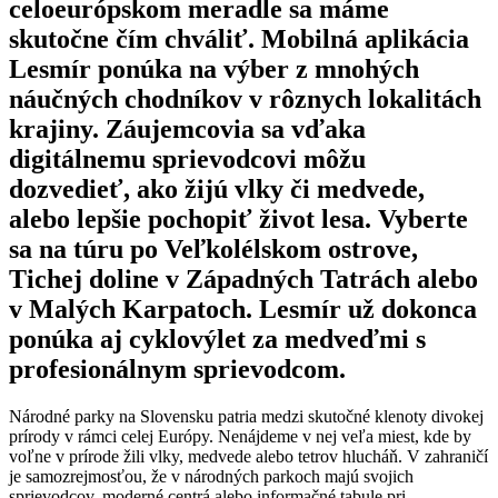
celoeurópskom meradle sa máme
skutočne čím chváliť. Mobilná aplikácia
Lesmír ponúka na výber z mnohých
náučných chodníkov v rôznych lokalitách
krajiny. Záujemcovia sa vďaka
digitálnemu sprievodcovi môžu
dozvedieť, ako žijú vlky či medvede,
alebo lepšie pochopiť život lesa. Vyberte
sa na túru po Veľkolélskom ostrove,
Tichej doline v Západných Tatrách alebo
v Malých Karpatoch. Lesmír už dokonca
ponúka aj cyklovýlet za medveďmi s
profesionálnym sprievodcom.
Národné parky na Slovensku patria medzi skutočné klenoty divokej
prírody v rámci celej Európy. Nenájdeme v nej veľa miest, kde by
voľne v prírode žili vlky, medvede alebo tetrov hlucháň. V zahraničí
je samozrejmosťou, že v národných parkoch majú svojich
sprievodcov, moderné centrá alebo informačné tabule pri