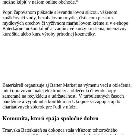
možno kúpiť v našom online obchode.“
Popri čapovanom plákadle s levanduľovou silicou, váženom
zmäkčovači vody, bezobalovom mydle, čistiacom piesku z
mydlových orechov či výživnom marhuľovom kréme si v e-shope
Baterkárne možno kúpiť aj zaujímavé kurzy kreslenia, intenzívny
kurz šitia alebo kurz výroby prírodnej kozmetiky.
Baterkáreň organizuje aj Barter Market na výmenu vecí a oblečenia,
mini opravovne malej elektroniky a oblečenia či workshopy
zamerané na recykláciu a udržateľnosť. V turbulentných časoch
pandémie a vypuknutia konfliktu na Ukrajine sa zapojila aj do
charitatívnych zbierok pre ľudí v núdzi.
Komunita, ktorú spája spoločné dobro
Trnavská Baterkáreň sa dokonca stala víťazom tohtoročného