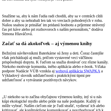
Snažíme sa, aby k nám ľudia radi chodili, aby sa v centrách cítili
dobre a aby sa nehrabali len tak vo vreciach pohodených v rohu.
Našou snahou je prinášať im pridanú hodnotu a príjemne strávený
čas pri káve alebo pri rozhovoroch s naším personálom,“ dodáva
Simona Hlaváčová.
Začať sa dá akokoľvek – aj výmenou knihy
Bežnými návštevníkmi Baterkárne sú ženy a deti. Čoraz častejšie
však prichádzajú aj muži, pričom vystavené veci väčšinou
prispôsobujú dopytu. K ľuďom sa snažia dostávať cez rôzne kanály.
Niekoho motivuje komunita, iného aplikácia alebo e-book. Vďaka
podpore Nadácie VÚB vznikla aj
webová aplikácia SWAPKA
a
Výkladový slovník udržateľnosti s praktickými tipmi pre
udržateľnosť a vytváranie pozitívnych návykov.
„U niekoho sa to začína obyčajnou výmenou knihy, iný si u nás
kúpi ekologické mydlo alebo príde na naše podujatie. Každý si
môže vybrať. Naším cieľom nie je ľudí strašiť, vydierať ich alebo
kritizovať, ale konštruktívne komunikovať a povzbudzovať ich k