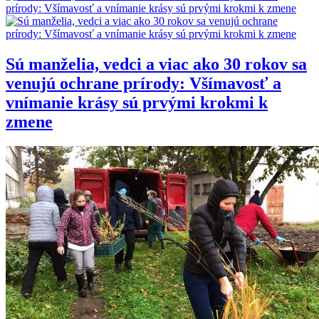
Sú manželia, vedci a viac ako 30 rokov sa
venujú ochrane prírody: Všímavosť a
vnímanie krásy sú prvými krokmi k
zmene