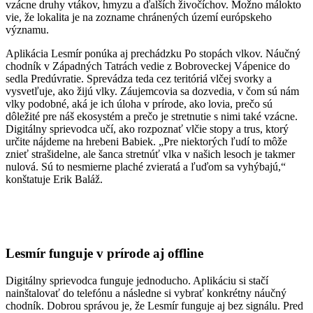
vzácne druhy vtákov, hmyzu a ďalších živočíchov. Možno málokto
vie, že lokalita je na zozname chránených území európskeho
významu.
Aplikácia Lesmír ponúka aj prechádzku Po stopách vlkov. Náučný
chodník v Západných Tatrách vedie z Bobroveckej Vápenice do
sedla Predúvratie. Sprevádza teda cez teritóriá vlčej svorky a
vysvetľuje, ako žijú vlky. Záujemcovia sa dozvedia, v čom sú nám
vlky podobné, aká je ich úloha v prírode, ako lovia, prečo sú
dôležité pre náš ekosystém a prečo je stretnutie s nimi také vzácne.
Digitálny sprievodca učí, ako rozpoznať vlčie stopy a trus, ktorý
určite nájdeme na hrebeni Babiek. „Pre niektorých ľudí to môže
znieť strašidelne, ale šanca stretnúť vlka v našich lesoch je takmer
nulová. Sú to nesmierne plaché zvieratá a ľuďom sa vyhýbajú,“
konštatuje Erik Baláž.
Lesmír funguje v prírode aj offline
Digitálny sprievodca funguje jednoducho. Aplikáciu si stačí
nainštalovať do telefónu a následne si vybrať konkrétny náučný
chodník. Dobrou správou je, že Lesmír funguje aj bez signálu. Pred