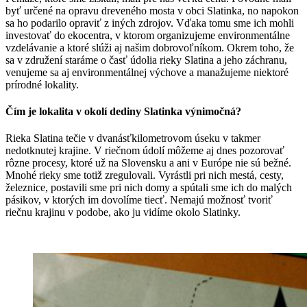
byť určené na opravu dreveného mosta v obci Slatinka, no napokon
sa ho podarilo opraviť z iných zdrojov. Vďaka tomu sme ich mohli
investovať do ekocentra, v ktorom organizujeme environmentálne
vzdelávanie a ktoré slúži aj našim dobrovoľníkom. Okrem toho, že
sa v združení staráme o časť údolia rieky Slatina a jeho záchranu,
venujeme sa aj environmentálnej výchove a manažujeme niektoré
prírodné lokality.
Čím je lokalita v okolí dediny Slatinka výnimočná?
Rieka Slatina tečie v dvanásťkilometrovom úseku v takmer
nedotknutej krajine. V riečnom údolí môžeme aj dnes pozorovať
rôzne procesy, ktoré už na Slovensku a ani v Európe nie sú bežné.
Mnohé rieky sme totiž zregulovali. Vyrástli pri nich mestá, cesty,
železnice, postavili sme pri nich domy a spútali sme ich do malých
pásikov, v ktorých im dovolíme tiecť. Nemajú možnosť tvoriť
riečnu krajinu v podobe, ako ju vidíme okolo Slatinky.