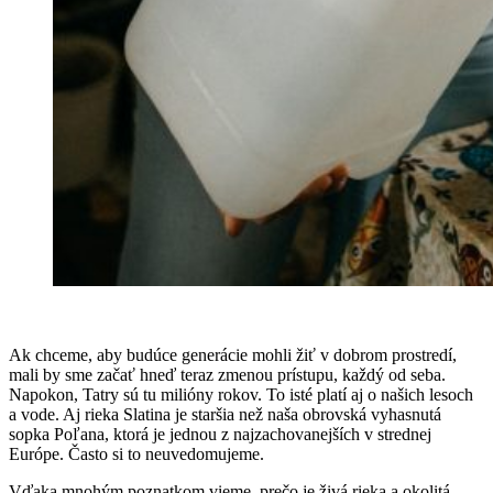
Ak chceme, aby budúce generácie mohli žiť v dobrom prostredí,
mali by sme začať hneď teraz zmenou prístupu, každý od seba.
Napokon, Tatry sú tu milióny rokov. To isté platí aj o našich lesoch
a vode. Aj rieka Slatina je staršia než naša obrovská vyhasnutá
sopka Poľana, ktorá je jednou z najzachovanejších v strednej
Európe.
Často si to neuvedomujeme.
Vďaka mnohým poznatkom vieme, prečo je živá rieka a okolitá