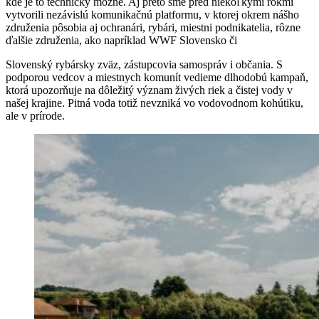
kde je to technicky možné. Aj preto sme pred niekoľkými rokmi
vytvorili nezávislú komunikačnú platformu, v ktorej okrem nášho
združenia pôsobia aj ochranári, rybári, miestni podnikatelia, rôzne
ďalšie združenia, ako napríklad WWF Slovensko či
Slovenský rybársky zväz, zástupcovia samospráv i občania. S
podporou vedcov a miestnych komunít vedieme dlhodobú kampaň,
ktorá upozorňuje na dôležitý význam živých riek a čistej vody v
našej krajine. Pitná voda totiž nevzniká vo vodovodnom kohútiku,
ale v prírode.