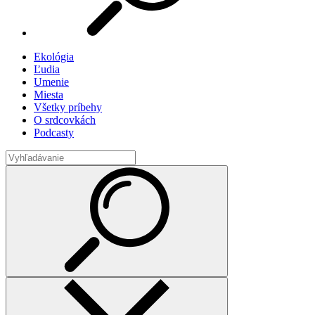
Ekológia
Ľudia
Umenie
Miesta
Všetky príbehy
O srdcovkách
Podcasty