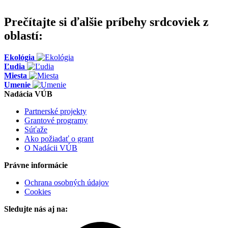
Prečítajte si ďalšie príbehy srdcoviek z
oblastí:
Ekológia
Ľudia
Miesta
Umenie
Nadácia VÚB
Partnerské projekty
Grantové programy
Súťaže
Ako požiadať o grant
O Nadácii VÚB
Právne informácie
Ochrana osobných údajov
Cookies
Sledujte nás aj na: