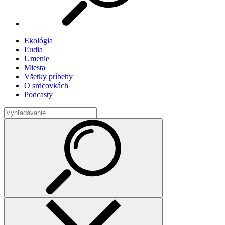
Ekológia
Ľudia
Umenie
Miesta
Všetky príbehy
O srdcovkách
Podcasty