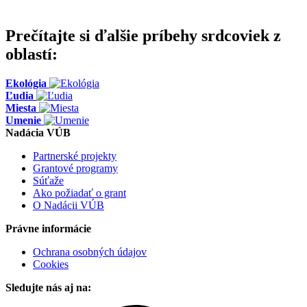
Prečítajte si ďalšie príbehy srdcoviek z
oblastí:
Ekológia
Ľudia
Miesta
Umenie
Nadácia VÚB
Partnerské projekty
Grantové programy
Súťaže
Ako požiadať o grant
O Nadácii VÚB
Právne informácie
Ochrana osobných údajov
Cookies
Sledujte nás aj na: