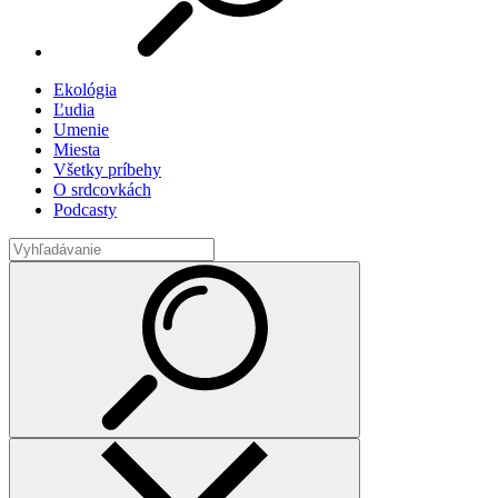
Ekológia
Ľudia
Umenie
Miesta
Všetky príbehy
O srdcovkách
Podcasty